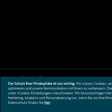
Der Schutz Ihrer Privatsphäre ist uns wichtig.
Wir nutzen Cookies, um 
Zürichstrasse 24
optimieren und unsere Kommunikation mit Ihnen zu verbessern. Die 
8840
Einsiedeln
unter «Cookie-Einstellungen» beschrieben. Wir berücksichtigen hier
info@autohaus-fuechslin.ch
Marketing, Analytics und Personalisierung nur, wenn Sie uns Ihre Ei
Datenschutz finden Sie
hier
.
Tel.:
+41 55 418 81 00