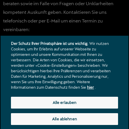
beraten sowie im Falle von Fragen oder Unklarheiten
kompetent Auskunft geben. Kontaktieren Sie uns
telefonisch oder per E-Mail um einen Termin zu
vereinbaren:
info@ausee.ch / 043 833 11 33
Der Schutz Ihrer Privatsphäre ist uns wichtig.
Wir nutzen
Cookies, um Ihr Erlebnis auf unserer Webseite zu
optimieren und unsere Kommunikation mit Ihnen zu
verbessern. Die Arten von Cookies, die wir einsetzen,
Kontakt
werden unter «Cookie-Einstellungen» beschrieben. Wir
Kataloge & Preislisten
berücksichtigen hierbei Ihre Präferenzen und verarbeiten
Daten für Marketing, Analytics und Personalisierung nur,
Rechtliche Hinweise
wenn Sie uns Ihre Einwilligung geben. Weitere
Datenschutzerklärung
Informationen zum Datenschutz finden Sie
hier
.
Riedhofstrasse 7
Alle erlauben
8804
Au ZH
info@ausee.ch
Alle ablehnen
Tel.:
+41 43 833 11 66