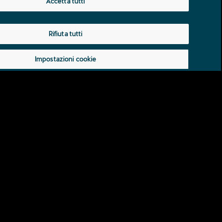
Accetta tutti
Rifiuta tutti
zione dei dati
Impressum
Impostazioni cookie