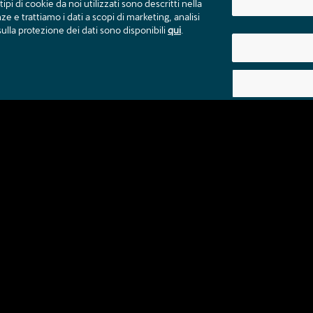
ipi di cookie da noi utilizzati sono descritti nella
 e trattiamo i dati a scopi di marketing, analisi
ulla protezione dei dati sono disponibili
qui
.
Contatto
Cataloghi e listini prezzi
Note legali
Prote