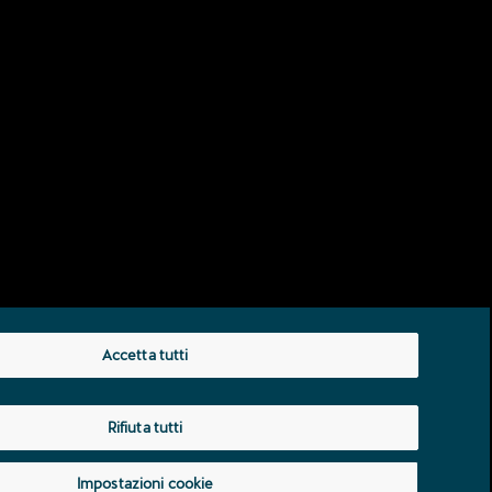
Accetta tutti
Rifiuta tutti
zione dei dati
Impressum
Impostazioni cookie