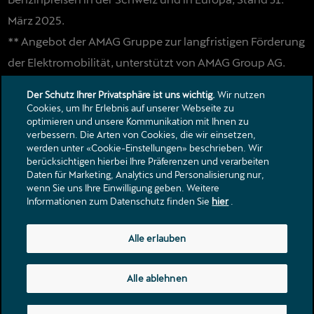
März 2025.
** Angebot der AMAG Gruppe zur langfristigen Förderung
der Elektromobilität, unterstützt von AMAG Group AG.
Gültig für Kundinnen und Kunden mit chargeOn-
Der Schutz Ihrer Privatsphäre ist uns wichtig.
Wir nutzen
Ladekarte/-App und von AMAG Import AG eingeführten
Cookies, um Ihr Erlebnis auf unserer Webseite zu
optimieren und unsere Kommunikation mit Ihnen zu
Fahrzeugen an allen öffentlichen Ladestationen und in
verbessern. Die Arten von Cookies, die wir einsetzen,
Parkhäusern der AMAG Gruppe sowie bei teilnehmenden
werden unter «Cookie-Einstellungen» beschrieben. Wir
berücksichtigen hierbei Ihre Präferenzen und verarbeiten
Partnern. Anpassungen und Änderungen vorbehalten.
Daten für Marketing, Analytics und Personalisierung nur,
wenn Sie uns Ihre Einwilligung geben. Weitere
Informationen zum Datenschutz finden Sie
hier
.
Kontakt
Alle erlauben
Kataloge & Preislisten
Rechtliche Hinweise
Alle ablehnen
Datenschutzerklärung
Impressum Hinweis